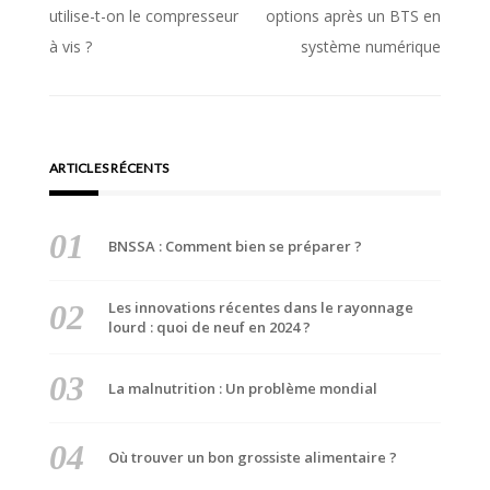
Navigation
utilise-t-on le compresseur
options après un BTS en
de
à vis ?
système numérique
l’article
ARTICLES RÉCENTS
BNSSA : Comment bien se préparer ?
Les innovations récentes dans le rayonnage
lourd : quoi de neuf en 2024 ?
La malnutrition : Un problème mondial
Où trouver un bon grossiste alimentaire ?