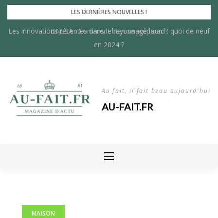
Skip
LES DERNIÈRES NOUVELLES !
to
Les innovations récentes dans le rayonnage lourd : quoi de neuf
BNSSA : Comment bien se préparer ?
content
en 2024 ?
Au fait, il fait beau aujourd'hui
AU-FAIT.FR
MAISON