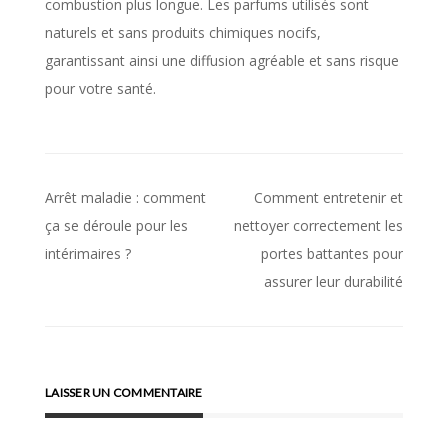
combustion plus longue. Les parfums utilisés sont
naturels et sans produits chimiques nocifs,
garantissant ainsi une diffusion agréable et sans risque
pour votre santé.
Arrêt maladie : comment
Comment entretenir et
Navigation
ça se déroule pour les
nettoyer correctement les
de
intérimaires ?
portes battantes pour
l’article
assurer leur durabilité
LAISSER UN COMMENTAIRE