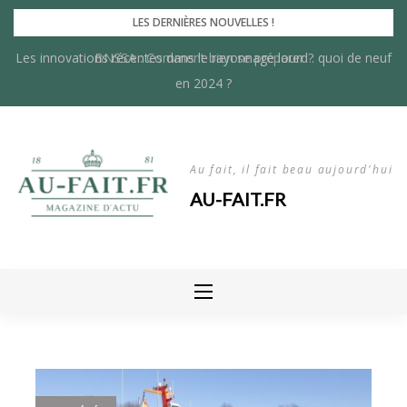
Skip
LES DERNIÈRES NOUVELLES !
to
Les innovations récentes dans le rayonnage lourd : quoi de neuf
BNSSA : Comment bien se préparer ?
content
en 2024 ?
Au fait, il fait beau aujourd'hui
AU-FAIT.FR