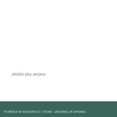
Articles plus anciens
Navigation
des
articles
POWERED BY WORDPRESS
|
THEME:
GREATMAG
BY ATHEMES.