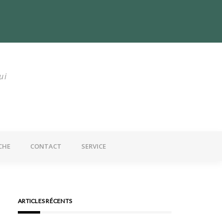
utrition : Un problème mondial
ui
CHE
CONTACT
SERVICE
ARTICLES RÉCENTS