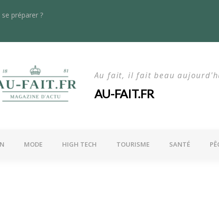
se préparer ?
s dans le rayonnage lourd : quoi de neuf en 2024 ?
La maln
Au fait, il fait beau aujourd'h
AU-FAIT.FR
ON
MODE
HIGH TECH
TOURISME
SANTÉ
PÊ