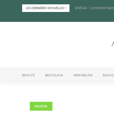
Skip
BNSSA : Comment bien 
Les innovations récente
LES DERNIÈRES NOUVELLES !
to
content
BEAUTE
BRICOLAGE
IMMOBILIER
MAIS
MAISON