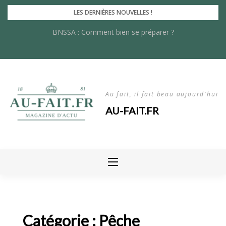
Skip
LES DERNIÈRES NOUVELLES !
to
BNSSA : Comment bien se préparer ?
content
Au fait, il fait beau aujourd'hui
AU-FAIT.FR
Catégorie :
Pêche