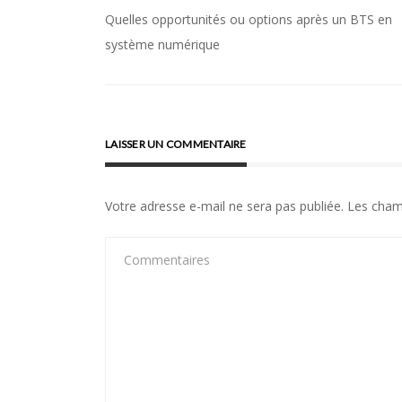
Quelles opportunités ou options après un BTS en
Navigation
système numérique
de
l’article
LAISSER UN COMMENTAIRE
Votre adresse e-mail ne sera pas publiée.
Les cham