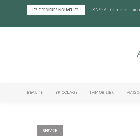
Skip
BNSSA : Comment bien 
Les innovations récente
LES DERNIÈRES NOUVELLES !
to
content
BEAUTE
BRICOLAGE
IMMOBILIER
MAIS
SERVICE