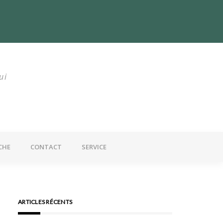
utrition : Un problème mondial
ui
CHE
CONTACT
SERVICE
ARTICLES RÉCENTS