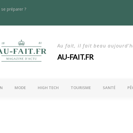
se préparer ?
s dans le rayonnage lourd : quoi de neuf en 2024 ?
La maln
Au fait, il fait beau aujourd'h
AU-FAIT.FR
ON
MODE
HIGH TECH
TOURISME
SANTÉ
PÊ