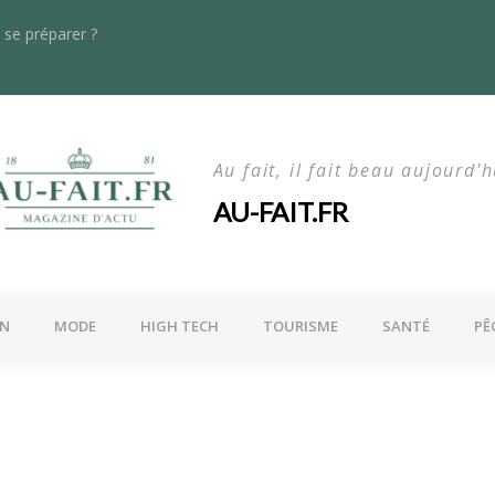
se préparer ?
s dans le rayonnage lourd : quoi de neuf en 2024 ?
La maln
Au fait, il fait beau aujourd'h
AU-FAIT.FR
ON
MODE
HIGH TECH
TOURISME
SANTÉ
PÊ