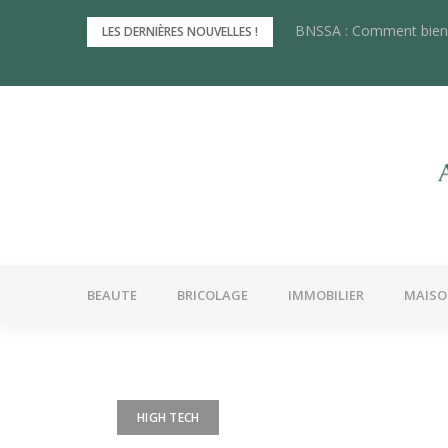
Skip
BNSSA : Comment bien 
Les innovations récente
LES DERNIÈRES NOUVELLES !
to
content
BEAUTE
BRICOLAGE
IMMOBILIER
MAIS
HIGH TECH