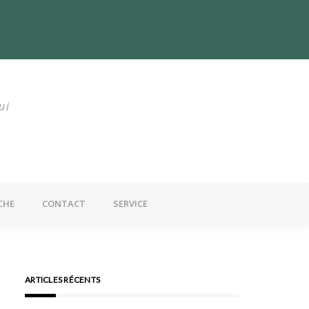
utrition : Un problème mondial
ui
CHE
CONTACT
SERVICE
ARTICLES RÉCENTS