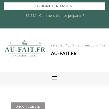
Skip
LES DERNIÈRES NOUVELLES !
to
Les innovations récentes dans le rayonnage lourd : quoi de neuf
BNSSA : Comment bien se préparer ?
content
en 2024 ?
Au fait, il fait beau aujourd'hui
AU-FAIT.FR
UNCATEGORIZED