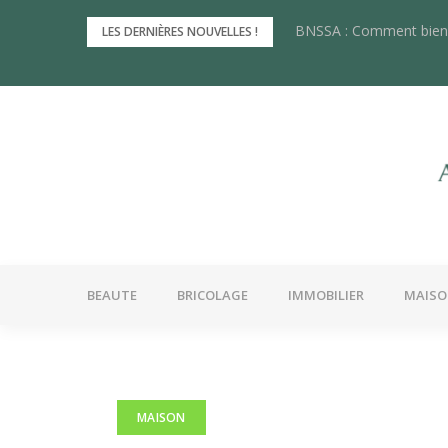
Skip
BNSSA : Comment bien 
Les innovations récente
LES DERNIÈRES NOUVELLES !
to
content
BEAUTE
BRICOLAGE
IMMOBILIER
MAIS
MAISON