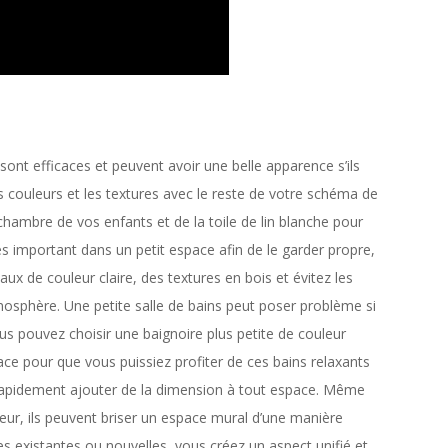
 sont efficaces et peuvent avoir une belle apparence s’ils
 couleurs et les textures avec le reste de votre schéma de
 chambre de vos enfants et de la toile de lin blanche pour
ès important dans un petit espace afin de le garder propre,
x de couleur claire, des textures en bois et évitez les
tmosphère. Une petite salle de bains peut poser problème si
ous pouvez choisir une baignoire plus petite de couleur
ace pour que vous puissiez profiter de ces bains relaxants
t rapidement ajouter de la dimension à tout espace. Même
ieur, ils peuvent briser un espace mural d’une manière
s existantes ou nouvelles, vous créez un aspect unifié et