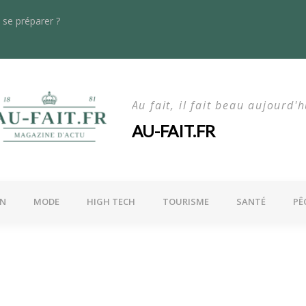
se préparer ?
s dans le rayonnage lourd : quoi de neuf en 2024 ?
La maln
Au fait, il fait beau aujourd'h
AU-FAIT.FR
ON
MODE
HIGH TECH
TOURISME
SANTÉ
PÊ