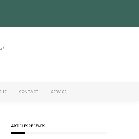
utrition : Un problème mondial
ui
CHE
CONTACT
SERVICE
ARTICLES RÉCENTS