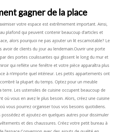
ent gagner de la place
aximiser votre espace est extrêmement important. Ainsi,
au plafond qui peuvent contenir beaucoup d’articles et
lace, alors pourquoi ne pas ajouter un lit escamotable? Le
s avoir de clients du jour au lendemain.Ouvrir une porte
ar des portes coulissantes qui glissent le long du mur et
oir qui reflète une fenêtre et votre pièce apparaîtra plus
e à n’importe quel intérieur. Les petits appartements ont
ncombré la plupart du temps. Optez pour un meuble
 la terre. Les ustensiles de cuisine occupent beaucoup de
nt où vous en avez le plus besoin. Alors, créez une cuisine
où vous pourrez organiser tous vos besoins quotidiens.
 possédez et ajoutez-en quelques autres pour dissimuler
 vêtements et des chaussures. Créez votre petit bureau à
e l’espace.Conversion avec des ajouts de qualité en