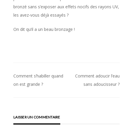
bronzé sans s’exposer aux effets nocifs des rayons UV,
les avez-vous déjà essayés ?
On dit qu’il a un beau bronzage !
Comment s’habiller quand
Comment adoucir l’eau
Navigation
on est grande ?
sans adoucisseur ?
de
l’article
LAISSER UN COMMENTAIRE