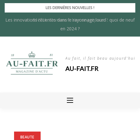
Skip
LES DERNIÈRES NOUVELLES !
to
Les innovations récentes dans le rayonnage lourd : quoi de neuf
BNSSA : Comment bien se préparer ?
content
en 2024 ?
Au fait, il fait beau aujourd'hui
AU-FAIT.FR
BEAUTE