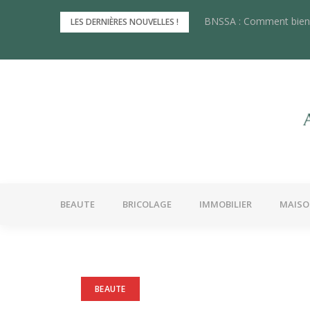
Skip
BNSSA : Comment bien 
Les innovations récente
LES DERNIÈRES NOUVELLES !
to
content
BEAUTE
BRICOLAGE
IMMOBILIER
MAIS
BEAUTE