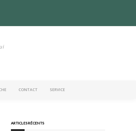
utrition : Un problème mondial
ui
CHE
CONTACT
SERVICE
ARTICLES RÉCENTS