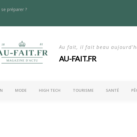
se préparer ?
s dans le rayonnage lourd : quoi de neuf en 2024 ?
La maln
Au fait, il fait beau aujourd'h
AU-FAIT.FR
ON
MODE
HIGH TECH
TOURISME
SANTÉ
PÊ