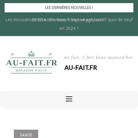
Skip
LES DERNIÈRES NOUVELLES !
to
Les innovations récentes dans le rayonnage lourd : quoi de neuf
BNSSA : Comment bien se préparer ?
content
en 2024 ?
Au fait, il fait beau aujourd'hui
AU-FAIT.FR
SANTÉ