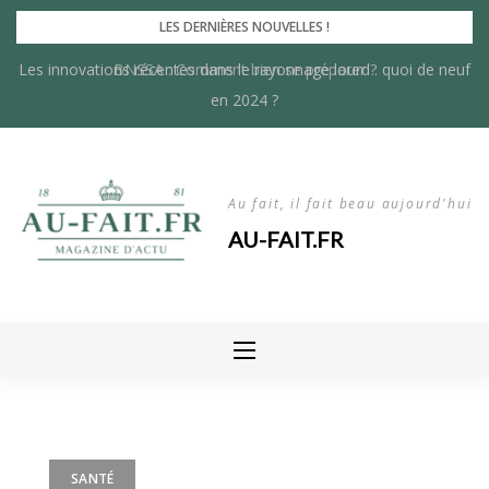
Skip
LES DERNIÈRES NOUVELLES !
to
Les innovations récentes dans le rayonnage lourd : quoi de neuf
BNSSA : Comment bien se préparer ?
content
en 2024 ?
Au fait, il fait beau aujourd'hui
AU-FAIT.FR
SANTÉ