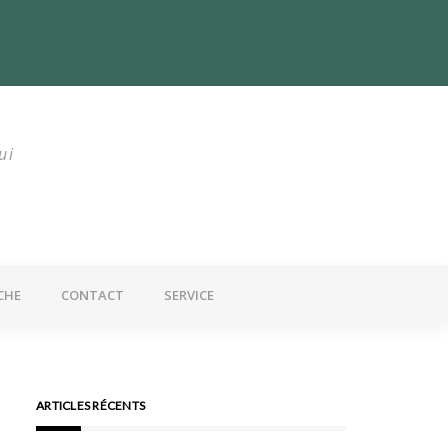
utrition : Un problème mondial
ui
CHE
CONTACT
SERVICE
ARTICLES RÉCENTS