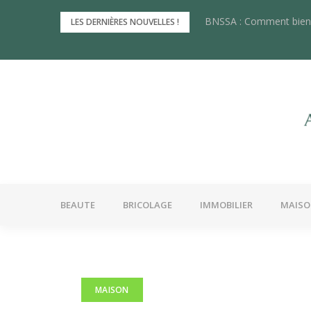
Skip
BNSSA : Comment bien 
Les innovations récente
LES DERNIÈRES NOUVELLES !
to
content
BEAUTE
BRICOLAGE
IMMOBILIER
MAIS
MAISON