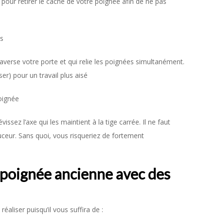
er pour retirer le cache de votre poignée afin de ne pas
es
raverse votre porte et qui relie les poignées simultanément.
er) pour un travail plus aisé
poignée
évissez l’axe qui les maintient à la tige carrée. Il ne faut
uceur. Sans quoi, vous risqueriez de fortement
oignée ancienne avec des
éaliser puisqu’il vous suffira de :