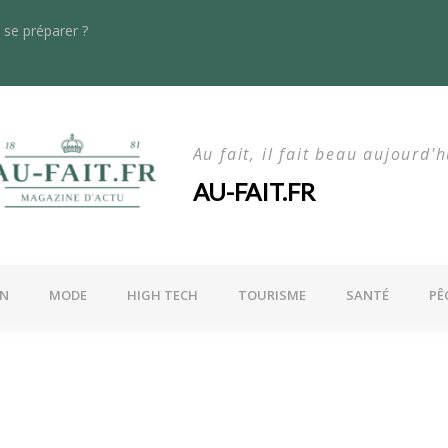
se préparer ?
s dans le rayonnage lourd : quoi de neuf en 2024 ?
La maln
Au fait, il fait beau aujourd'h
AU-FAIT.FR
ON
MODE
HIGH TECH
TOURISME
SANTÉ
PÊ